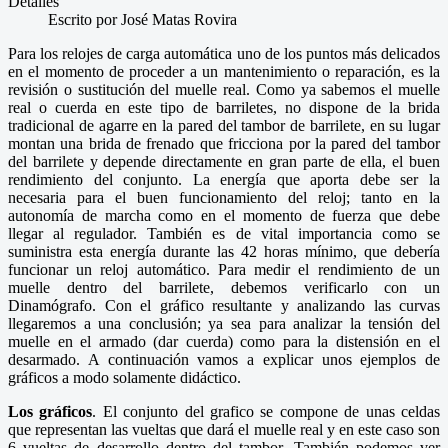
Detalles
Escrito por
José Matas Rovira
Para los relojes de carga automática uno de los puntos más delicados
en el momento de proceder a un mantenimiento o reparación, es la
revisión o sustitución del muelle real. Como ya sabemos el muelle
real o cuerda en este tipo de barriletes, no dispone de la brida
tradicional de agarre en la pared del tambor de barrilete, en su lugar
montan una brida de frenado que fricciona por la pared del tambor
del barrilete y depende directamente en gran parte de ella, el buen
rendimiento del conjunto. La energía que aporta debe ser la
necesaria para el buen funcionamiento del reloj; tanto en la
autonomía de marcha como en el momento de fuerza que debe
llegar al regulador. También es de vital importancia como se
suministra esta energía durante las 42 horas mínimo, que debería
funcionar un reloj automático. Para medir el rendimiento de un
muelle dentro del barrilete, debemos verificarlo con un
Dinamógrafo. Con el gráfico resultante y analizando las curvas
llegaremos a una conclusión; ya sea para analizar la tensión del
muelle en el armado (dar cuerda) como para la distensión en el
desarmado. A continuación vamos a explicar unos ejemplos de
gráficos a modo solamente didáctico.
Los gráficos
. El conjunto del grafico se compone de unas celdas
que representan las vueltas que dará el muelle real y en este caso son
6 vueltas de desarrollo dentro del tambor. También podemos ver